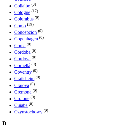
(0)
Collalbo
(17)
Cologne
(0)
Columbus
(19)
Como
(0)
Concepcion
(0)
Copenhagen
(0)
Corca
(0)
Cordoba
(0)
Cordova
(0)
Cornellá
(0)
Coventry
(0)
Crailsheim
(0)
Craiova
(0)
Cremona
(0)
Crotone
(0)
Cuiaba
(0)
Czynstochowy
D