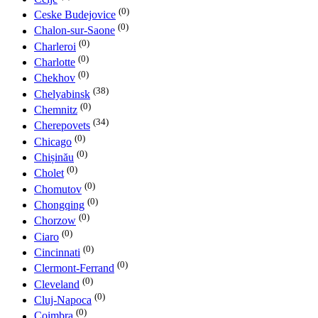
(0)
Ceske Budejovice
(0)
Chalon-sur-Saone
(0)
Charleroi
(0)
Charlotte
(0)
Chekhov
(38)
Chelyabinsk
(0)
Chemnitz
(34)
Cherepovets
(0)
Chicago
(0)
Chișinău
(0)
Cholet
(0)
Chomutov
(0)
Chongqing
(0)
Chorzow
(0)
Ciaro
(0)
Cincinnati
(0)
Clermont-Ferrand
(0)
Cleveland
(0)
Cluj-Napoca
(0)
Coimbra