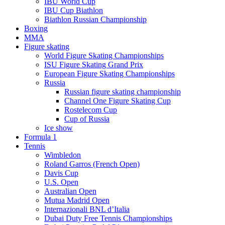
IBU World Cup
IBU Cup Biathlon
Biathlon Russian Championship
Boxing
MMA
Figure skating
World Figure Skating Championships
ISU Figure Skating Grand Prix
European Figure Skating Championships
Russia
Russian figure skating championship
Channel One Figure Skating Cup
Rostelecom Cup
Cup of Russia
Ice show
Formula 1
Tennis
Wimbledon
Roland Garros (French Open)
Davis Cup
U.S. Open
Australian Open
Mutua Madrid Open
Internazionali BNL d’Italia
Dubai Duty Free Tennis Championships