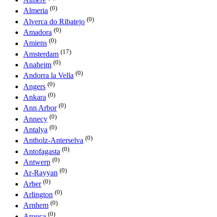
(0)
Almeria
(0)
Alverca do Ribatejo
(0)
Amadora
(0)
Amiens
(17)
Amsterdam
(0)
Anaheim
(0)
Andorra la Vella
(0)
Angers
(0)
Ankara
(0)
Ann Arbor
(0)
Annecy
(0)
Antalya
(0)
Antholz-Anterselva
(0)
Antofagasta
(0)
Antwerp
(0)
Ar-Rayyan
(0)
Arber
(0)
Arlington
(0)
Arnhem
(0)
Arouca