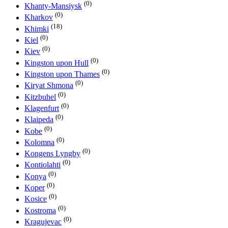
(0)
Khanty-Mansiysk
(0)
Kharkov
(18)
Khimki
(0)
Kiel
(0)
Kiev
(0)
Kingston upon Hull
(0)
Kingston upon Thames
(0)
Kiryat Shmona
(0)
Kitzbuhel
(0)
Klagenfurt
(0)
Klaipeda
(0)
Kobe
(0)
Kolomna
(0)
Kongens Lyngby
(0)
Kontiolahti
(0)
Konya
(0)
Koper
(0)
Kosice
(0)
Kostroma
(0)
Kragujevac