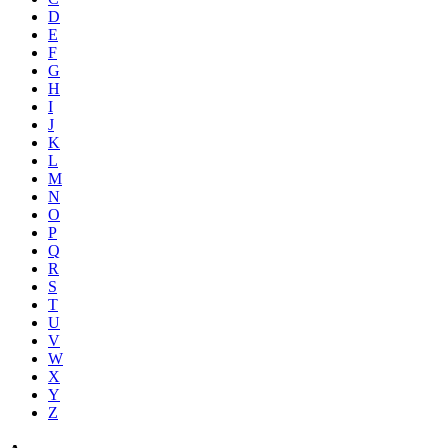
D
E
F
G
H
I
J
K
L
M
N
O
P
Q
R
S
T
U
V
W
X
Y
Z