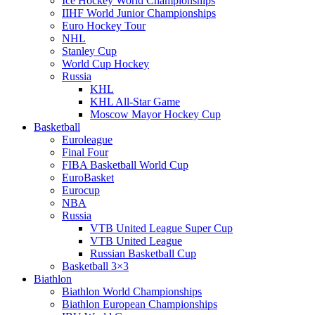
Ice Hockey World Championships
IIHF World Junior Championships
Euro Hockey Tour
NHL
Stanley Cup
World Cup Hockey
Russia
KHL
KHL All-Star Game
Moscow Mayor Hockey Cup
Basketball
Euroleague
Final Four
FIBA Basketball World Cup
EuroBasket
Eurocup
NBA
Russia
VTB United League Super Cup
VTB United League
Russian Basketball Cup
Basketball 3×3
Biathlon
Biathlon World Championships
Biathlon European Championships