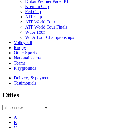
Dubai Premier Padel P1
Kremlin Cup
Fed Cup
ATP Cup
ATP World Tour
ATP World Tour Finals
WTA Tour
WTA Tour Championships
Volleyball
Rugby
Other Sports
National teams
Teams
Playgrounds
Delivery & payment
Testimonials
Cities
A
B
C