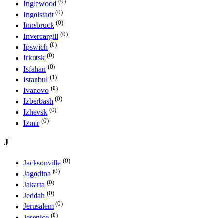
(0)
Inglewood
(0)
Ingolstadt
(0)
Innsbruck
(0)
Invercargill
(0)
Ipswich
(0)
Irkutsk
(0)
Isfahan
(1)
Istanbul
(0)
Ivanovo
(0)
Izberbash
(0)
Izhevsk
(0)
Izmir
J
(0)
Jacksonville
(0)
Jagodina
(0)
Jakarta
(0)
Jeddah
(0)
Jerusalem
(0)
Jesenice