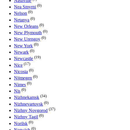
Nashville
(0)
Nea Smyrni
(0)
Nelson
(0)
Netanya
(0)
New Orleans
(0)
New Plymouth
(0)
New Urengoy
(0)
New York
(0)
Newark
(19)
Newcastle
(17)
Nice
(0)
Nicosia
(0)
Nijmegen
(0)
Nimes
(0)
Nis
(34)
Nizhnekamsk
(0)
Nizhnevartovsk
(37)
Nizhny Novgorod
(0)
Nizhny Tagil
(0)
Norilsk
(0)
Norwich