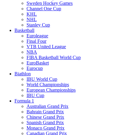
Sweden Hockey Games
Channel One Cup
KHL
NHL
Stanley Cup
Basketball
Euroleague
Final Four
VTB United League
NBA
FIBA Basketball World Cup
EuroBasket
Eurocup
Biathlon
IBU World Cup
World Championships
European Championships
IBU Cup
Formula 1
Australian Grand Prix
Bahrain Grand Prix
Chinese Grand Prix
Spanish Grand Prix
Monaco Grand Prix
Canadian Grand Prix