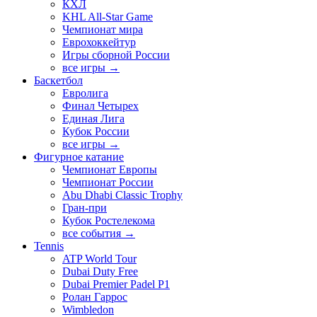
КХЛ
KHL All-Star Game
Чемпионат мира
Еврохоккейтур
Игры сборной России
все игры →
Баскетбол
Евролига
Финал Четырех
Единая Лига
Кубок России
все игры →
Фигурное катание
Чемпионат Европы
Чемпионат России
Abu Dhabi Classic Trophy
Гран-при
Кубок Ростелекома
все события →
Tennis
ATP World Tour
Dubai Duty Free
Dubai Premier Padel P1
Ролан Гаррос
Wimbledon