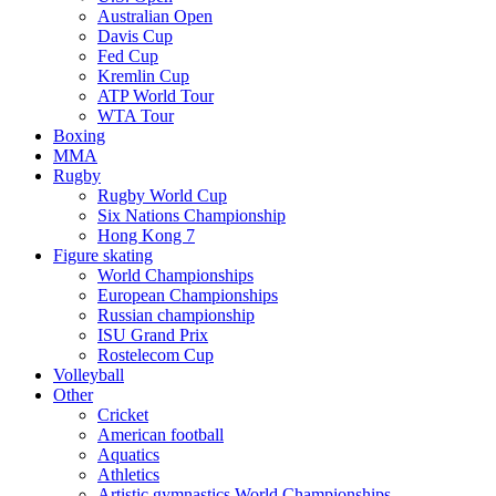
Australian Open
Davis Cup
Fed Cup
Kremlin Cup
ATP World Tour
WTA Tour
Boxing
MMA
Rugby
Rugby World Cup
Six Nations Championship
Hong Kong 7
Figure skating
World Championships
European Championships
Russian championship
ISU Grand Prix
Rostelecom Cup
Volleyball
Other
Cricket
American football
Aquatics
Athletics
Artistic gymnastics World Championships